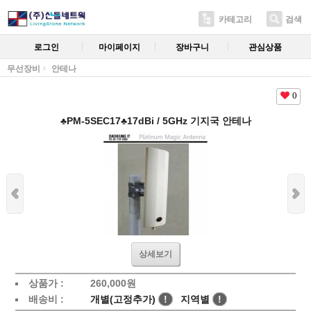
카테고리
검색
로그인
마이페이지
장바구니
관심상품
무선장비
안테나
0
♣PM-5SEC17♣17dBi / 5GHz 기지국 안테나
상세보기
상품가 :
260,000
원
배송비 :
개별(고정추가)
!
지역별
!