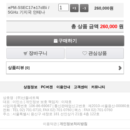
♣PM-5SEC17♣17dBi /
260,000
원
+1
-1
5GHz 기지국 안테나
총 상품 금액
260,000
원
구매하기
장바구니
관심상품
상품리뷰
[0]
상점정보
PC버젼
이용안내
고객센터
커뮤니티
상호명 : (주)산돌네트웍
대표 : 이민소 | 개인정보 보호 책임자 : 이재호
사업자등록번호 :106-86-69067 | 통신판매업신고번호 : 제2010-서울용산-00080호
전화 : TEL 02) 701-0710, FAX 02) 701-0760 | 팩스 : FAX 02) 701-0760
주소 : 서울특별시 용산구 새창로 181 선인상가 21동 4층 122호
이용약관
|
개인정보처리방침