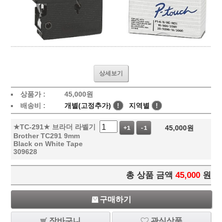
상세보기
상품가 :
45,000
원
배송비 :
개별(고정추가)
!
지역별
!
★TC-291★ 브라더 라벨기
45,000
원
+1
-1
Brother TC291 9mm
Black on White Tape
309628
총 상품 금액
45,000
원
구매하기
장바구니
관심상품