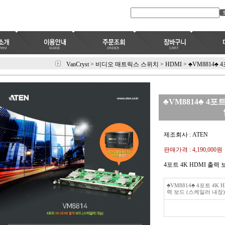
VanCryst
>
비디오 매트릭스 스위치
>
HDMI
>
♣VM8814♣ 
♣VM8814♣ 4포
제조회사 : ATEN
판매가격 :
4,190,000원
4포트 4K HDMI 출력
♣VM8814♣ 4포트 4K 
력 보드 (스케일러 내장)