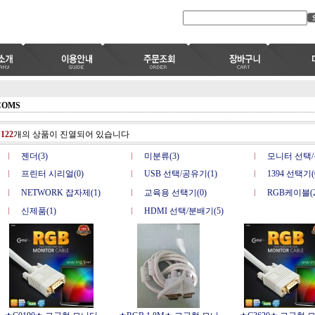
COMS
총
122
개의 상품이 진열되어 있습니다
젠더(3)
미분류(3)
모니터 선택/
프린터 시리얼(0)
USB 선택/공유기(1)
1394 선택기(
NETWORK 잡자제(1)
교육용 선택기(0)
RGB케이블(2
신제품(1)
HDMI 선택/분배기(5)