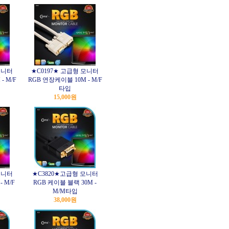
모니터
★C0197★ 고급형 모니터
- M/F
RGB 연장케이블 10M - M/F
타입
15,000원
모니터
★C3820★고급형 모니터
 M/F
RGB 케이블 블랙 30M -
M/M타입
38,000원