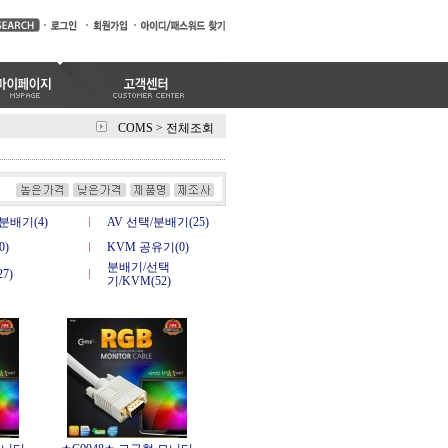
COMS
>
전체조회
분배기(4)
AV 선택/분배기(25)
0)
KVM 공유기(0)
분배기/선택
7)
기/KVM(52)