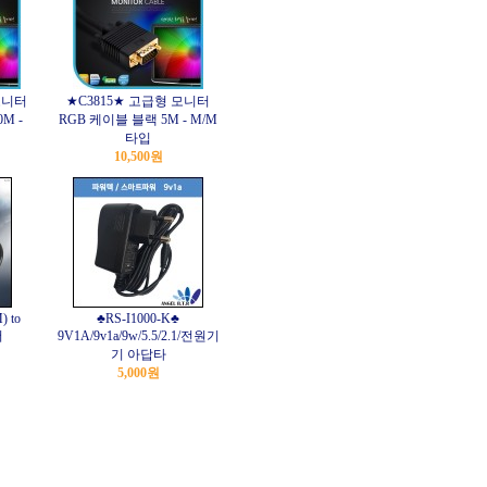
모니터
★C3815★ 고급형 모니터
M -
RGB 케이블 블랙 5M - M/M
타입
10,500원
) to
♣RS-I1000-K♣
더
9V1A/9v1a/9w/5.5/2.1/전원기
기 아답타
5,000원