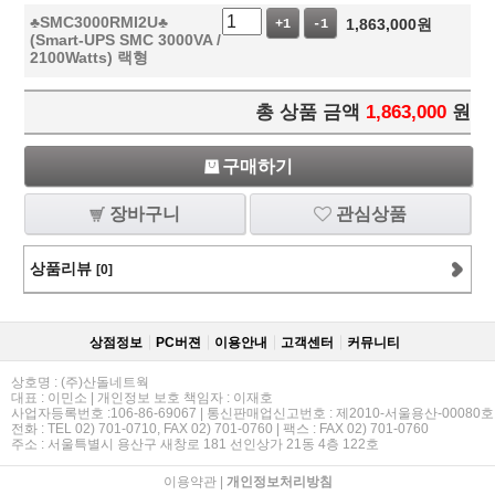
♣SMC3000RMI2U♣
1,863,000
원
+1
-1
(Smart-UPS SMC 3000VA /
2100Watts) 랙형
총 상품 금액
1,863,000
원
구매하기
장바구니
관심상품
상품리뷰
[0]
상점정보
PC버젼
이용안내
고객센터
커뮤니티
상호명 : (주)산돌네트웍
대표 : 이민소 | 개인정보 보호 책임자 : 이재호
사업자등록번호 :106-86-69067 | 통신판매업신고번호 : 제2010-서울용산-00080호
전화 : TEL 02) 701-0710, FAX 02) 701-0760 | 팩스 : FAX 02) 701-0760
주소 : 서울특별시 용산구 새창로 181 선인상가 21동 4층 122호
이용약관
|
개인정보처리방침