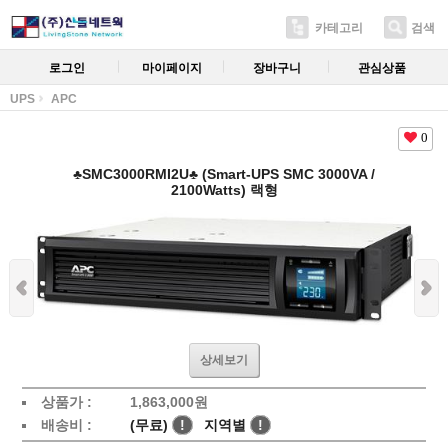
카테고리
검색
로그인
마이페이지
장바구니
관심상품
UPS
APC
0
♣SMC3000RMI2U♣ (Smart-UPS SMC 3000VA /
2100Watts) 랙형
상세보기
상품가 :
1,863,000
원
배송비 :
(무료)
!
지역별
!