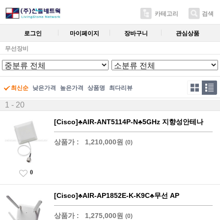
카테고리
검색
로그인
마이페이지
장바구니
관심상품
무선장비
최신순
낮은가격
높은가격
상품명
최다리뷰
1 - 20
[Cisco]♣AIR-ANT5114P-N♣5GHz 지향성안테나
상품가 :
1,210,000원
(0)
0
[Cisco]♣AIR-AP1852E-K-K9C♣무선 AP
상품가 :
1,275,000원
(0)