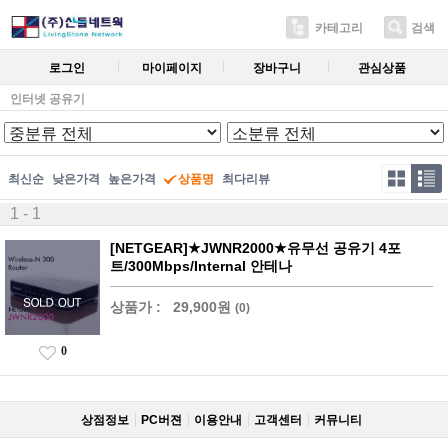
카테고리
검색
로그인
마이페이지
장바구니
관심상품
인터넷 공유기
최신순
낮은가격
높은가격
상품명
최다리뷰
1 - 1
[NETGEAR]★JWNR2000★유무선 공유기 4포
트/300Mbps/Internal 안테나
상품가 :
29,900원
(0)
0
상점정보
PC버젼
이용안내
고객센터
커뮤니티