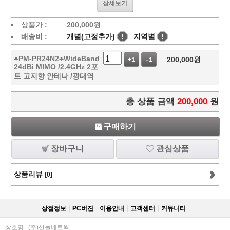
상세보기
상품가 :
200,000
원
배송비 :
개별(고정추가)
!
지역별
!
♣PM-PR24N2♣WideBand
200,000
원
+1
-1
24dBi MIMO /2.4GHz 2포
트 고지향 안테나 /광대역
총 상품 금액
200,000
원
구매하기
장바구니
관심상품
상품리뷰
[0]
상점정보
PC버젼
이용안내
고객센터
커뮤니티
상호명 : (주)산돌네트웍