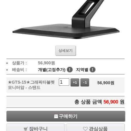
상세보기
상품가 :
56,900
원
배송비 :
개별(고정추가)
!
지역별
!
★GTS-15★그래픽타블렛
56,900
원
+1
-1
모니터암 - 스탠드
총 상품 금액
56,900
원
구매하기
장바구니
관심상품