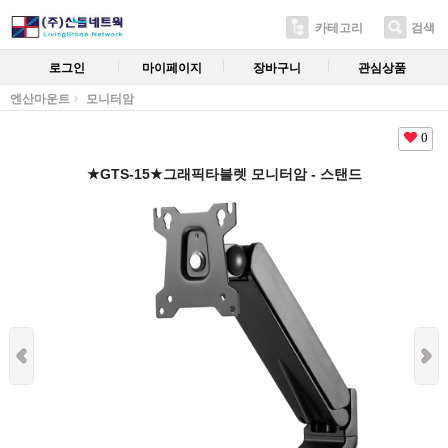
카테고리
검색
로그인
마이페이지
장바구니
관심상품
엔산마운트
모니터암
0
★GTS-15★그래픽타블렛 모니터암 - 스탠드