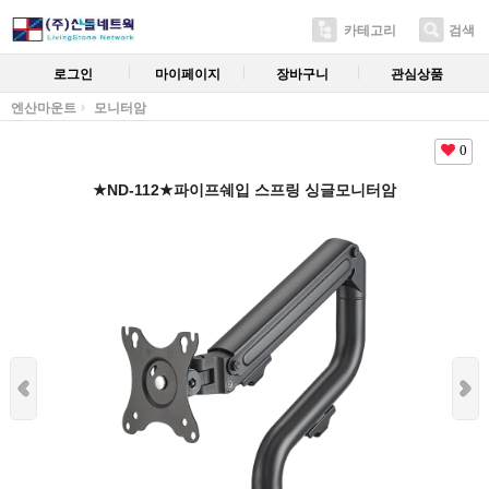
카테고리
검색
로그인
마이페이지
장바구니
관심상품
엔산마운트
모니터암
0
★ND-112★파이프쉐입 스프링 싱글모니터암