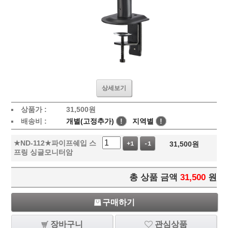
상세보기
상품가 :
31,500
원
배송비 :
개별(고정추가)
!
지역별
!
★ND-112★파이프쉐입 스
31,500
원
+1
-1
프링 싱글모니터암
총 상품 금액
31,500
원
구매하기
장바구니
관심상품