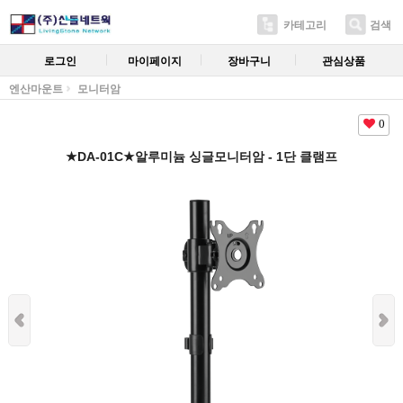
카테고리
검색
로그인
마이페이지
장바구니
관심상품
엔산마운트
모니터암
0
★DA-01C★알루미늄 싱글모니터암 - 1단 클램프