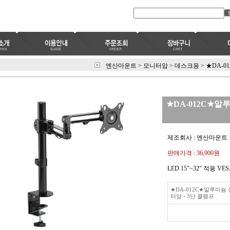
엔산마운트
>
모니터암
>
데스크용
>
★DA-0
★DA-012C★알
제조회사 : 엔산마운트
판매가격 :
36,900원
LED 15"~32" 적용 VE
★DA-012C★알루미늄
터암 - 3단 클램프