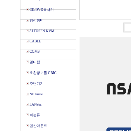
CD/DVD복사기
영상장비
ALTUSEN KVM
CABLE
COMS
멀티탭
호환광모듈 GBIC
주변기기
NETmate
LANstar
비분류
엔산마운트